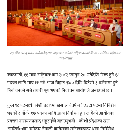
सङ्घीय संसद भवन नयाँबानेश्वरमा आइतबार बसेको राष्ट्रियसभाको बैठक । तस्बिरः प्रदीपराज
वन्त/रासस
काठमाडौँ, ११ माघः राष्ट्रियसभामा २०८२ फागुन २० गतेदेखि रिक्त हुने १८
पदका लागि माघ ११ गते आज बिहान ९ः०० देखि दिउँसो ३ बजेसम्म हुने
निर्वाचनको सबै तयारी पूरा भएको निर्वाचन आयोगले जनाएको छ ।
कुल १८ पदमध्ये कोशी प्रदेशमा खस आर्यतर्फको एउटा पदमा निर्विरोध
भएको र बाँकी १७ पदका लागि आज निर्वाचन हुन लागेको आयोगका
प्रवक्ता नारायणप्रसाद भट्टरार्ईले बताउनुभयो । कोशी प्रदेशका खस
आर्यतर्पmका उम्मेद्वार नेपाली कांग्रेसका सुनिलबहादुर थापा निर्विरोध