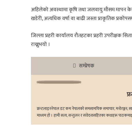
अहिलेको अवस्थामा कृषि तथा जलवायु मौसम मापन केन्द्रब
खडेरी, अत्यधिक वर्षा वा बाढी जस्ता प्राकृतिक प्रकोपसम्ब
जिल्ला प्रहरी कार्यालय रौतहटका प्रहरी उपरीक्षक सितार
राख्नुभयो ।
सम्प्रेषक
फ्
फ्रन्टलाइननेपाल डट कम नेपालको समसामयिक समाचार, मनोरञ्जन, साहित्य
माध्यम हो । हामी सत्य, सन्तुलन र संवेदनासहितका कथाहरू पाठकमाझ ल्य