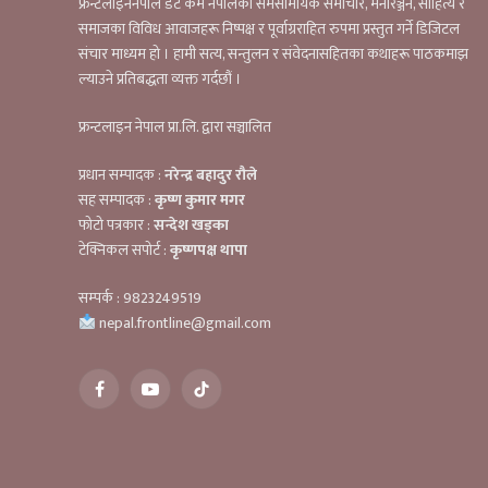
फ्रन्टलाइननेपाल डट कम नेपालको समसामयिक समाचार, मनोरञ्जन, साहित्य र
समाजका विविध आवाजहरू निष्पक्ष र पूर्वाग्रराहित रुपमा प्रस्तुत गर्ने डिजिटल
संचार माध्यम हो । हामी सत्य, सन्तुलन र संवेदनासहितका कथाहरू पाठकमाझ
ल्याउने प्रतिबद्धता व्यक्त गर्दछौं ।
फ्रन्टलाइन नेपाल प्रा.लि. द्वारा सञ्चालित
प्रधान सम्पादक :
नरेन्द्र बहादुर रौले
सह सम्पादक :
कृष्ण कुमार मगर
फोटो पत्रकार :
सन्देश खड्का
टेक्निकल सपोर्ट :
कृष्णपक्ष थापा
सम्पर्क : 9823249519
nepal.frontline@gmail.com
Facebook
YouTube
TikTok