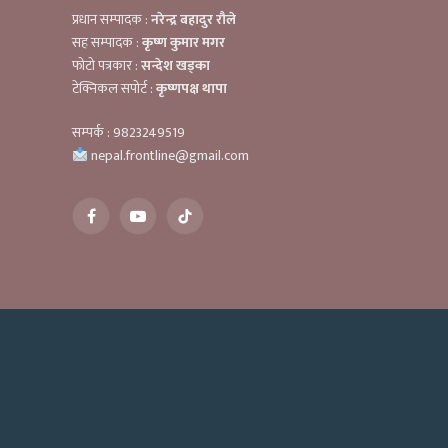
प्रधान सम्पादक :
नरेन्द्र बहादुर रौले
सह सम्पादक :
कृष्ण कुमार मगर
फोटो पत्रकार :
सन्देश खड्का
टेक्निकल सपोर्ट :
कृष्णपक्ष थापा
सम्पर्क : 9823249519
nepal.frontline@gmail.com
Facebook
YouTube
TikTok