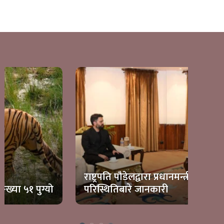
विभ
राष्ट्रपति पौडेलद्वारा प्रधानमन्त्री शाहसँग देशको
लिए
परिस्थितिबारे जानकारी
छ : 