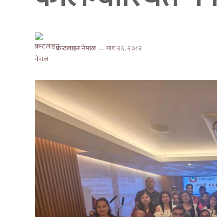
फ्रन्टलाइन नेपाल
माघ २६, २०८२