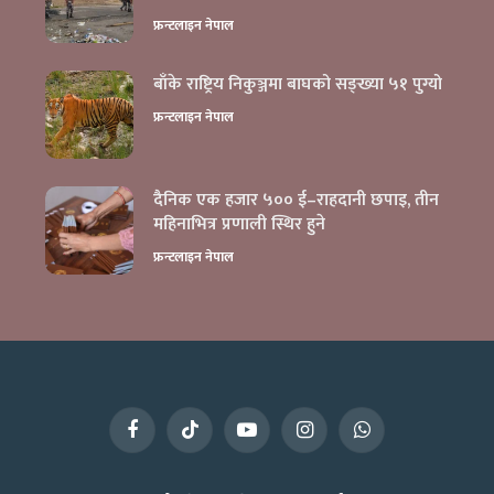
फ्रन्टलाइन नेपाल
बाँके राष्ट्रिय निकुञ्जमा बाघको सङ्ख्या ५१ पुग्यो
फ्रन्टलाइन नेपाल
दैनिक एक हजार ५०० ई–राहदानी छपाइ, तीन
महिनाभित्र प्रणाली स्थिर हुने
फ्रन्टलाइन नेपाल
Facebook
TikTok
YouTube
Instagram
WhatsApp