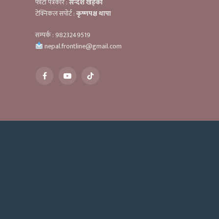
फोटो पत्रकार :
सन्देश खड्का
टेक्निकल सपोर्ट :
कृष्णपक्ष थापा
सम्पर्क : 9823249519
nepal.frontline@gmail.com
Facebook
YouTube
TikTok