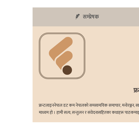
सम्प्रेषक
फ्
फ्रन्टलाइननेपाल डट कम नेपालको समसामयिक समाचार, मनोरञ्जन, साहित्य
माध्यम हो । हामी सत्य, सन्तुलन र संवेदनासहितका कथाहरू पाठकमाझ ल्य