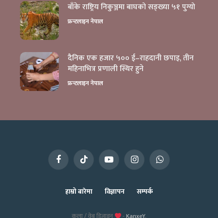
बाँके राष्ट्रिय निकुञ्जमा बाघको सङ्ख्या ५१ पुग्यो
फ्रन्टलाइन नेपाल
दैनिक एक हजार ५०० ई–राहदानी छपाइ, तीन
महिनाभित्र प्रणाली स्थिर हुने
फ्रन्टलाइन नेपाल
Facebook
TikTok
YouTube
Instagram
WhatsApp
हाम्रो बारेमा
विज्ञापन
सम्पर्क
कला / वेब डिजाइन
-
KanxeY
.