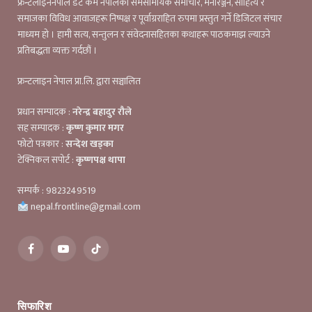
फ्रन्टलाइननेपाल डट कम नेपालको समसामयिक समाचार, मनोरञ्जन, साहित्य र
समाजका विविध आवाजहरू निष्पक्ष र पूर्वाग्रराहित रुपमा प्रस्तुत गर्ने डिजिटल संचार
माध्यम हो । हामी सत्य, सन्तुलन र संवेदनासहितका कथाहरू पाठकमाझ ल्याउने
प्रतिबद्धता व्यक्त गर्दछौं ।
फ्रन्टलाइन नेपाल प्रा.लि. द्वारा सञ्चालित
प्रधान सम्पादक :
नरेन्द्र बहादुर रौले
सह सम्पादक :
कृष्ण कुमार मगर
फोटो पत्रकार :
सन्देश खड्का
टेक्निकल सपोर्ट :
कृष्णपक्ष थापा
सम्पर्क : 9823249519
nepal.frontline@gmail.com
Facebook
YouTube
TikTok
सिफारिश