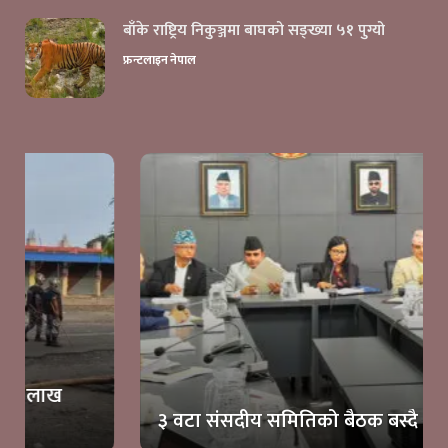
बाँके राष्ट्रिय निकुञ्जमा बाघको सङ्ख्या ५१ पुग्यो
फ्रन्टलाइन नेपाल
३ वटा संसदीय समितिको बैठक बस्दै