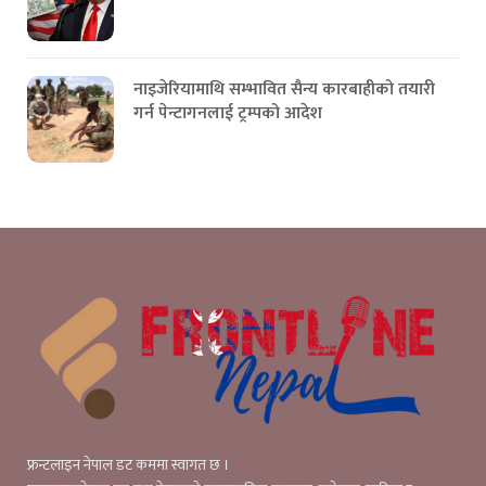
नाइजेरियामाथि सम्भावित सैन्य कारबाहीको तयारी
गर्न पेन्टागनलाई ट्रम्पको आदेश
फ्रन्टलाइन नेपाल डट कममा स्वागत छ ।