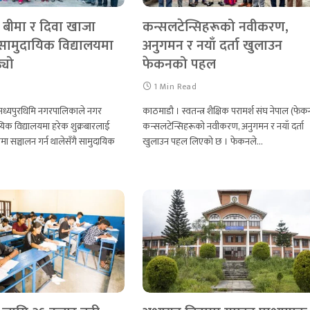
े’, बीमा र दिवा खाजा
कन्सलटेन्सिहरूको नवीकरण,
े सामुदायिक विद्यालयमा
अनुगमन र नयाँ दर्ता खुलाउन
्यो
फेकनको पहल
d
1 Min Read
 मध्यपुरथिमि नगरपालिकाले नगर
काठमाडौ । स्वतन्त्र शैक्षिक परामर्श संघ नेपाल (फेक
ुदायिक विद्यालयमा हरेक शुक्रबारलाई
कन्सलटेन्सिहरूको नवीकरण, अनुगमन र नयाँ दर्ता
ूपमा सञ्चालन गर्न थालेसँगै सामुदायिक
खुलाउन पहल लिएको छ । फेकनले…