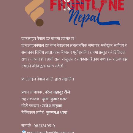
फ्रन्टलाइन नेपाल डट कममा स्वागत छ ।
फ्रन्टलाइननेपाल डट कम नेपालको समसामयिक समाचार, मनोरञ्जन, साहित्य र
समाजका विविध आवाजहरू निष्पक्ष र पूर्वाग्रराहित रुपमा प्रस्तुत गर्ने डिजिटल
संचार माध्यम हो । हामी सत्य, सन्तुलन र संवेदनासहितका कथाहरू पाठकमाझ
ल्याउने प्रतिबद्धता व्यक्त गर्दछौं ।
फ्रन्टलाइन नेपाल प्रा.लि. द्वारा सञ्चालित
प्रधान सम्पादक :
नरेन्द्र बहादुर रौले
सह सम्पादक :
कृष्ण कुमार मगर
फोटो पत्रकार :
सन्देश खड्का
टेक्निकल सपोर्ट :
कृष्णपक्ष थापा
सम्पर्क : 9823249519
nepal.frontline@gmail.com