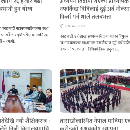
का लागि २६ हजार बढी
अध्ययन बिदामा गएका प्राध्यापक
सहभागी हुन योग्य
नफर्किँदा त्रिविलाई दुई अर्ब नोक्सा
फिर्ता गर्न थाले तलबभत्ता
d
9 Mins Read
ठः काठमाडौँ महानगरपालिकामा कक्षा
 गर्ने छात्रवृत्ति परीक्षाका लागि २६
काठमाडौँ, ६ वैशाखः अध्ययन बिदामा गएका त्रिभुवन
र्थी सहभागी…
विश्वविद्यालयका प्राध्यापक नफर्किँदा रु दुई अर्ब बढ
नोक्सानी भएको छ । त्रिविको नियमअनुसार…
ेदेखि नयाँ शैक्षिकसत्र :
ताराखोलास्थित नेपाल माविमा ए
लिने निजी विद्यालयमाथि
करोडको अक्षयकोष स्थापना