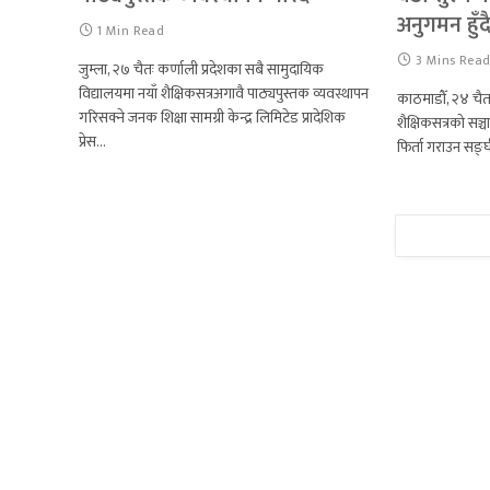
अनुगमन हुँद
1 Min Read
3 Mins Rea
जुम्ला, २७ चैतः कर्णाली प्रदेशका सबै सामुदायिक
विद्यालयमा नयाँ शैक्षिकसत्रअगावै पाठ्यपुस्तक व्यवस्थापन
काठमाडौँ, २४ चैत
गरिसक्ने जनक शिक्षा सामग्री केन्द्र लिमिटेड प्रादेशिक
शैक्षिकसत्रको सञ्
प्रेस…
फिर्ता गराउन सङ