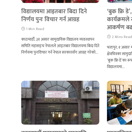
विद्यालयमा आइतबार बिदा दिने
‘बुक फ्रि ड
निर्णय पुनः विचार गर्न आग्रह
कार्यक्रमल
आकर्षण बढ
1 Min Read
2 Mins Rea
काठमाडौँ, ३१ असारः सामुदायिक विद्यालय व्यवस्थापन
समिति महासङ्घ नेपालले आइतबार विद्यालयमा बिदा दिने
भक्तपुर, १ असारः
निर्णयमा पुनःविचार गर्न नेपाल सरकारसँग आग्रह गरेको…
क्षेत्रभित्रका साम
‘बुक फ्रि डे’का र
विद्यालयमा…