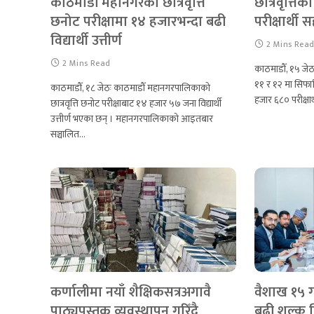
काठमाडौँ महानगरको छात्रवृत्ति
छात्रवृत्ति
छनोट परीक्षामा १४ हजारभन्दा बढी
परीक्षार्थी 
विद्यार्थी उत्तीर्ण
2 Mins Rea
2 Mins Read
काठमाडौँ, १५ जे
११ र १२ मा सिफारिस
काठमाडौँ, १८ जेठः काठमाडौँ महानगरपालिकाको
हजार ६८० परीक्षा
छात्रवृत्ति छनोट परीक्षाबाट १४ हजार ५७ जना विद्यार्थी
उत्तीर्ण भएका छन् । महानगरपालिकाको आइतबार
सञ्चालित…
कर्णालीमा नयाँ शैक्षिकसत्रअगावै
वैशाख १५ गत
पाठ्यपुस्तक व्यवस्थापन गरिँदै
बढी शुल्क 